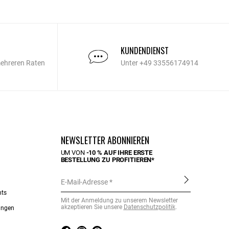
KUNDENDIENST
mehreren Raten
Unter +49 33556174914
NEWSLETTER ABONNIEREN
UM VON
-10 % AUF IHRE ERSTE
BESTELLUNG ZU PROFITIEREN*
E-Mail-Adresse
nts
Mit der Anmeldung zu unserem Newsletter
akzeptieren Sie unsere
Datenschutzpolitik
.
ungen