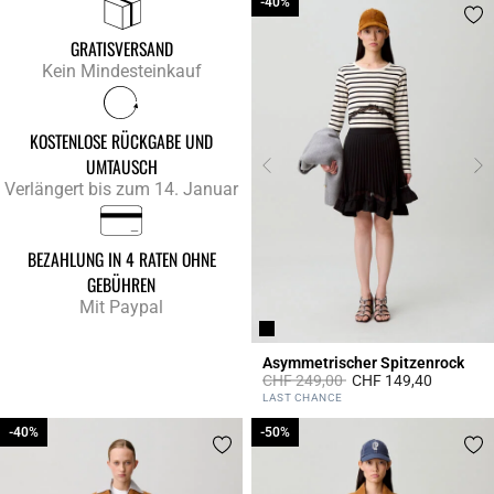
-40%
-40%
GRATISVERSAND
Kein Mindesteinkauf
KOSTENLOSE RÜCKGABE UND
UMTAUSCH
Verlängert bis zum 14. Januar
BEZAHLUNG IN 4 RATEN OHNE
GEBÜHREN
Mit Paypal
Asymmetrischer Spitzenrock
Price reduced from
to
CHF 249,00
CHF 149,40
5 out of 5 Customer Rating
LAST CHANCE
-40%
-40%
-50%
-50%