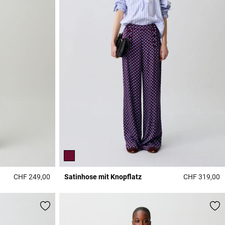
CHF 249,00
Satinhose mit Knopflatz
CHF 319,00
4.3 out of 5 Customer Rating
4