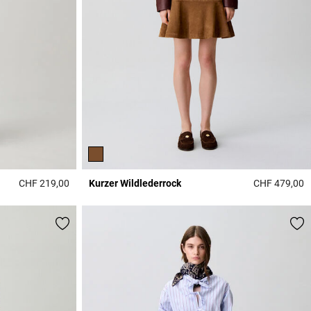
CHF 219,00
Kurzer Wildlederrock
CHF 479,00
4.7 out of 5 Customer Rating
4