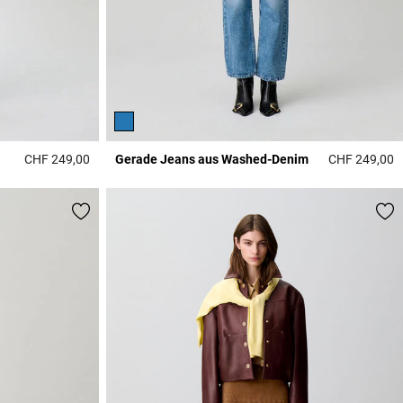
CHF 249,00
Gerade Jeans aus Washed-Denim
CHF 249,00
5 out of 5 Customer Rating
4