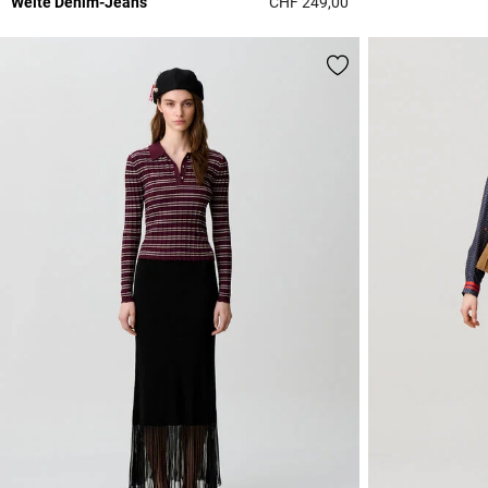
Weite Denim-Jeans
CHF 249,00
3.6 out of 5 Custome