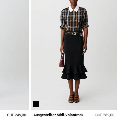
CHF 249,00
Ausgestellter Midi-Volantrock
CHF 289,00
5 out of 5 Customer Rating
3