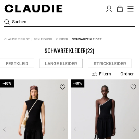
Suchen
CLAUDIE PIERLOT
BEKLEIDUNG
KLEIDER
SCHWARZE KLEIDER
SCHWARZE KLEIDER
(22)
FESTKLEID
LANGE KLEIDER
STRICKKLEIDER
Filtern
Ordnen
-40%
-40%
-40%
-40%