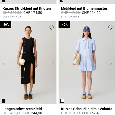
Kurzes Strickkleid mit Knoten
Midikleid mit Blumenmuster
Price reduced from
to
Price reduced from
to
CHF 349,00
CHF 174,50
CHF 449,00
CHF 224,50
5 out of 5 Customer Rating
5 out of 5 Customer Rating
LAST CHANCE
LAST CHANCE
-50%
-50%
-40%
-40%
Langes schwarzes Kleid
Kurzes Schnürkleid mit Volants
Price reduced from
to
Price reduced from
to
CHF 489,00
CHF 244,50
CHF 279,00
CHF 167,40