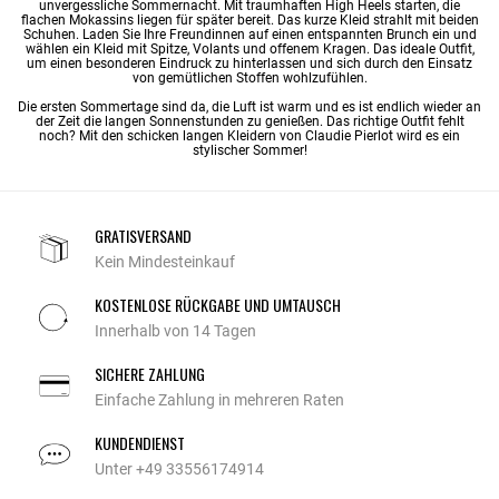
unvergessliche Sommernacht. Mit traumhaften High Heels starten, die
flachen Mokassins liegen für später bereit. Das kurze Kleid strahlt mit beiden
Schuhen. Laden Sie Ihre Freundinnen auf einen entspannten Brunch ein und
wählen ein Kleid mit Spitze, Volants und offenem Kragen. Das ideale Outfit,
um einen besonderen Eindruck zu hinterlassen und sich durch den Einsatz
von gemütlichen Stoffen wohlzufühlen.
Die ersten Sommertage sind da, die Luft ist warm und es ist endlich wieder an
der Zeit die langen Sonnenstunden zu genießen. Das richtige Outfit fehlt
noch? Mit den schicken langen Kleidern von Claudie Pierlot wird es ein
stylischer Sommer!
GRATISVERSAND
Kein Mindesteinkauf
KOSTENLOSE RÜCKGABE UND UMTAUSCH
Innerhalb von 14 Tagen
SICHERE ZAHLUNG
Einfache Zahlung in mehreren Raten
KUNDENDIENST
Unter +49 33556174914