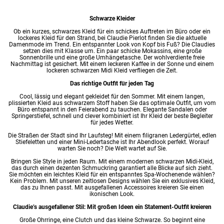
Schwarze Kleider
Ob ein kurzes, schwarzes Kleid für ein schickes Auftreten im Büro oder ein
lockeres Kleid für den Strand, bei Claudie Pierlot finden Sie die aktuelle
Damenmode im Trend. Ein entspannter Look von Kopf bis Fuß? Die Claudies
setzen dies mit Klasse um. Ein paar schicke Mokassins, eine große
Sonnenbrille und eine große Umhängetasche. Der wohlverdiente freie
Nachmittag ist gesichert. Mit einem leckeren Kaffee in der Sonne und einem
lockeren schwarzen Midi Kleid verfliegen die Zeit.
Das richtige Outfit für jeden Tag
Cool, lässig und elegant gekleidet für den Sommer. Mit einem langen,
plissierten Kleid aus schwarzem Stoff haben Sie das optimale Outfit, um vom
Büro entspannt in den Feierabend zu tauchen. Elegante Sandalen oder
Springerstiefel, schnell und clever kombiniert ist Ihr Kleid der beste Begleiter
für jedes Wetter.
Die Straßen der Stadt sind Ihr Laufsteg! Mit einem filigranen Ledergürtel, edlen
Stiefeletten und einer Mini-Ledertasche ist Ihr Abendlook perfekt. Worauf
warten Sie noch? Die Welt wartet auf Sie.
Bringen Sie Style in jeden Raum. Mit einem modernen schwarzen Midi-Kleid,
das durch einen dezenten Schmuckring garantiert alle Blicke auf sich zieht.
Sie möchten ein leichtes Kleid für ein entspanntes Spa-Wochenende wählen?
Kein Problem. Mit unseren zeitlosen Designs wählen Sie ein exklusives Kleid,
das zu Ihnen passt. Mit ausgefallenen Accessoires kreieren Sie einen
ikonischen Look.
Claudie’s ausgefallener Stil: Mit großen Ideen ein Statement-Outfit kreieren
Große Ohrringe, eine Clutch und das kleine Schwarze. So beginnt eine