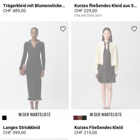
Trägerkleid mit Blumenstickerei
Kurzes fließendes Kleid aus Satin
CHF 489,00
CHF 229,00
5 out of 5 Customer Rating
4 out of 5 Customer Rating
ONLINE EXKLUSIV
IN DER WARTELISTE
IN DER WARTELISTE
Langes Strickkleid
Kurzes Fließendes Kleid
CHF 399,00
CHF 219,00
4.8 out of 5 Customer Rating
3.7 out of 5 Customer Rating