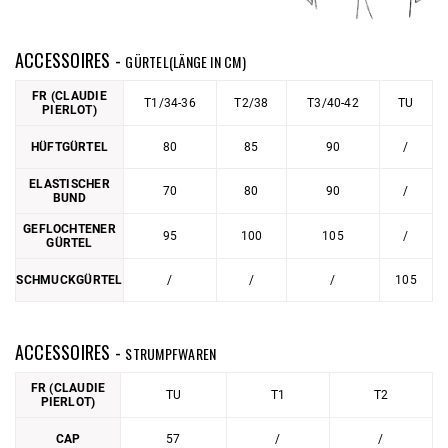
ACCESSOIRES -
GÜRTEL(LÄNGE IN CM)
FR (CLAUDIE
T1/34-36
T2/38
T3/40-42
TU
PIERLOT)
HÜFTGÜRTEL
80
85
90
/
ELASTISCHER
70
80
90
/
BUND
GEFLOCHTENER
95
100
105
/
GÜRTEL
SCHMUCKGÜRTEL
/
/
/
105
ACCESSOIRES -
STRUMPFWAREN
FR (CLAUDIE
TU
T1
T2
PIERLOT)
CAP
57
/
/