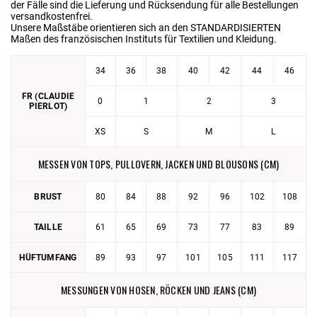
der Fälle sind die Lieferung und Rücksendung für alle Bestellungen
versandkostenfrei.
Unsere Maßstäbe orientieren sich an den STANDARDISIERTEN
Maßen des französischen Instituts für Textilien und Kleidung.
34
36
38
40
42
44
46
FR (CLAUDIE
0
1
2
3
PIERLOT)
XS
S
M
L
MESSEN VON TOPS, PULLOVERN, JACKEN UND BLOUSONS (CM)
BRUST
80
84
88
92
96
102
108
TAILLE
61
65
69
73
77
83
89
HÜFTUMFANG
89
93
97
101
105
111
117
MESSUNGEN VON HOSEN, RÖCKEN UND JEANS (CM)