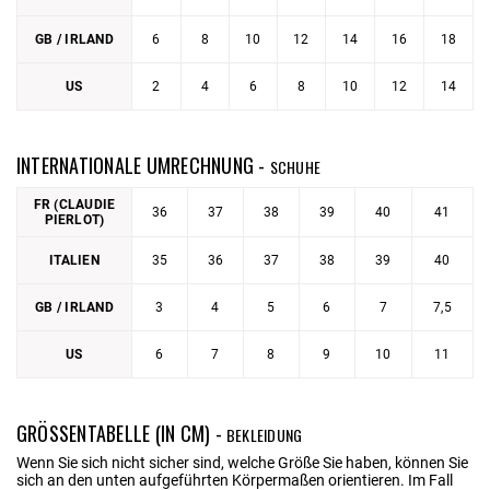
GB / IRLAND
6
8
10
12
14
16
18
US
2
4
6
8
10
12
14
INTERNATIONALE UMRECHNUNG -
SCHUHE
FR (CLAUDIE
36
37
38
39
40
41
PIERLOT)
ITALIEN
35
36
37
38
39
40
GB / IRLAND
3
4
5
6
7
7,5
US
6
7
8
9
10
11
GRÖSSENTABELLE (IN CM) -
BEKLEIDUNG
Wenn Sie sich nicht sicher sind, welche Größe Sie haben, können Sie
sich an den unten aufgeführten Körpermaßen orientieren. Im Fall