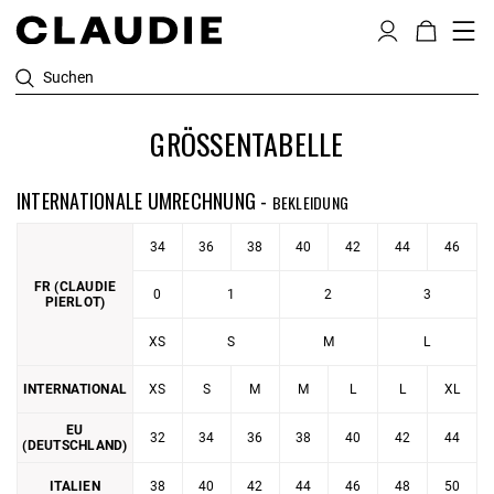
Suchen
GRÖSSENTABELLE
INTERNATIONALE UMRECHNUNG -
BEKLEIDUNG
34
36
38
40
42
44
46
FR (CLAUDIE
0
1
2
3
PIERLOT)
XS
S
M
L
INTERNATIONAL
XS
S
M
M
L
L
XL
EU
32
34
36
38
40
42
44
(DEUTSCHLAND)
ITALIEN
38
40
42
44
46
48
50