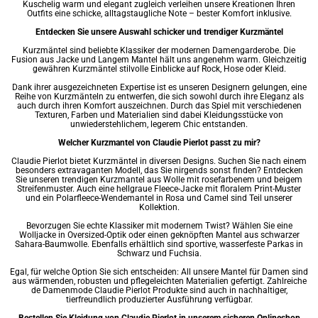
Kuschelig warm und elegant zugleich verleihen unsere Kreationen Ihren
Outfits eine schicke, alltagstaugliche Note – bester Komfort inklusive.
Entdecken Sie unsere Auswahl schicker und trendiger Kurzmäntel
Kurzmäntel sind beliebte Klassiker der modernen Damengarderobe. Die
Fusion aus Jacke und Langem Mantel hält uns angenehm warm. Gleichzeitig
gewähren Kurzmäntel stilvolle Einblicke auf Rock, Hose oder Kleid.
Dank ihrer ausgezeichneten Expertise ist es unseren Designern gelungen, eine
Reihe von Kurzmänteln zu entwerfen, die sich sowohl durch ihre Eleganz als
auch durch ihren Komfort auszeichnen. Durch das Spiel mit verschiedenen
Texturen, Farben und Materialien sind dabei Kleidungsstücke von
unwiederstehlichem, legerem Chic entstanden.
Welcher Kurzmantel von Claudie Pierlot passt zu mir?
Claudie Pierlot bietet Kurzmäntel in diversen Designs. Suchen Sie nach einem
besonders extravaganten Modell, das Sie nirgends sonst finden? Entdecken
Sie unseren trendigen Kurzmantel aus Wolle mit rosefarbenem und beigem
Streifenmuster. Auch eine hellgraue Fleece-Jacke mit floralem Print-Muster
und ein Polarfleece-Wendemantel in Rosa und Camel sind Teil unserer
Kollektion.
Bevorzugen Sie echte Klassiker mit modernem Twist? Wählen Sie eine
Wolljacke in Oversized-Optik oder einen geknöpften Mantel aus schwarzer
Sahara-Baumwolle. Ebenfalls erhältlich sind sportive, wasserfeste Parkas in
Schwarz und Fuchsia.
Egal, für welche Option Sie sich entscheiden: All unsere Mantel für Damen sind
aus wärmenden, robusten und pflegeleichten Materialien gefertigt. Zahlreiche
de Damenmode Claudie Pierlot Produkte sind auch in nachhaltiger,
tierfreundlich produzierter Ausführung verfügbar.
Bestellen Sie Kleidung von Claudie Pierlot in unserem sicheren Onlineshop