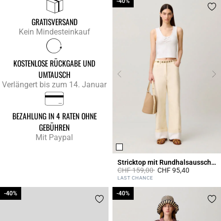
-40%
-40%
GRATISVERSAND
Kein Mindesteinkauf
KOSTENLOSE RÜCKGABE UND
UMTAUSCH
Verlängert bis zum 14. Januar
BEZAHLUNG IN 4 RATEN OHNE
GEBÜHREN
Mit Paypal
Stricktop mit Rundhalsausschnitt
Price reduced from
to
CHF 159,00
CHF 95,40
5 out of 5 Customer Rating
LAST CHANCE
-40%
-40%
-40%
-40%