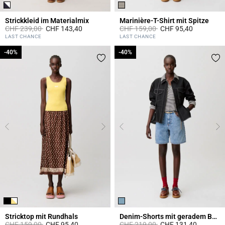
Strickkleid im Materialmix
Marinière-T-Shirt mit Spitze
Price reduced from
to
Price reduced from
to
CHF 239,00
CHF 143,40
CHF 159,00
CHF 95,40
5 out of 5 Customer Rating
5 out of 5 Customer Rating
LAST CHANCE
LAST CHANCE
-40%
-40%
-40%
-40%
Stricktop mit Rundhals
Denim-Shorts mit geradem Bein
Price reduced from
to
Price reduced from
to
CHF 159,00
CHF 95,40
CHF 219,00
CHF 131,40