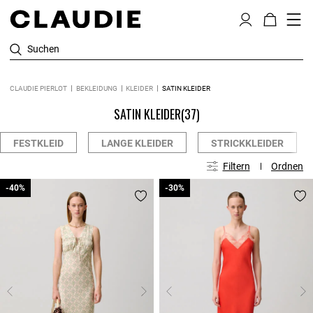
Suchen
CLAUDIE PIERLOT
BEKLEIDUNG
KLEIDER
SATIN KLEIDER
SATIN KLEIDER
(37)
FESTKLEID
LANGE KLEIDER
STRICKKLEIDER
Filtern
Ordnen
-40%
-40%
-30%
-30%