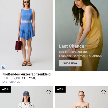
Fließendes kurzes Spitzenkleid
Price reduced from
to
CHF 369,00
CHF 258,30
5 out of 5 Customer Rating
LAST CHANCE
-40%
-40%
-40%
-40%