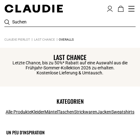
Suchen
CLAUDIE PIERLOT
LAST CHANCE
OVERALLS
LAST CHANCE
Letzte Chance, bis zu 50%* Rabatt auf eine Auswahl aus die
Frühjahr-Sommer-Kollektion 2026 zu erhalten.
Kostenlose Lieferung & Umtausch.
KATEGORIEN
Alle Produkte
Kleider
Mäntel
Taschen
Strickwaren
Jacken
Sweatshirts
UN PEU D'INSPIRATION