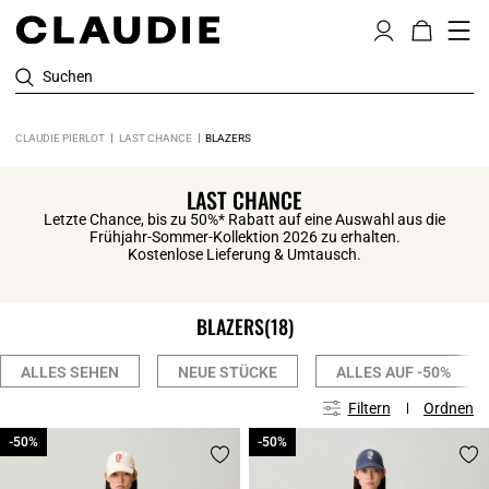
Suchen
CLAUDIE PIERLOT
LAST CHANCE
BLAZERS
LAST CHANCE
Letzte Chance, bis zu 50%* Rabatt auf eine Auswahl aus die
Frühjahr-Sommer-Kollektion 2026 zu erhalten.
Kostenlose Lieferung & Umtausch.
BLAZERS
(18)
ALLES SEHEN
NEUE STÜCKE
ALLES AUF -50%
Filtern
Ordnen
-50%
-50%
-50%
-50%