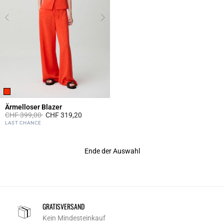
Ärmelloser Blazer
Price reduced from
to
CHF 399,00
CHF 319,20
5 out of 5 Customer Rating
LAST CHANCE
Ende der Auswahl
GRATISVERSAND
Kein Mindesteinkauf