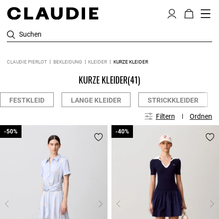
Suchen
CLAUDIE PIERLOT
BEKLEIDUNG
KLEIDER
KURZE KLEIDER
KURZE KLEIDER
(41)
FESTKLEID
LANGE KLEIDER
STRICKKLEIDER
Filtern
Ordnen
-50%
-50%
-40%
-40%