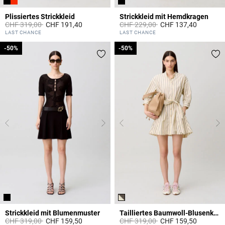
Plissiertes Strickkleid
Strickkleid mit Hemdkragen
Price reduced from
to
Price reduced from
to
CHF 319,00
CHF 191,40
CHF 229,00
CHF 137,40
5 out of 5 Customer Rating
5 out of 5 Customer Rating
LAST CHANCE
LAST CHANCE
-50%
-50%
-50%
-50%
Strickkleid mit Blumenmuster
Tailliertes Baumwoll-Blusenkleid
Price reduced from
to
Price reduced from
to
CHF 319,00
CHF 159,50
CHF 319,00
CHF 159,50