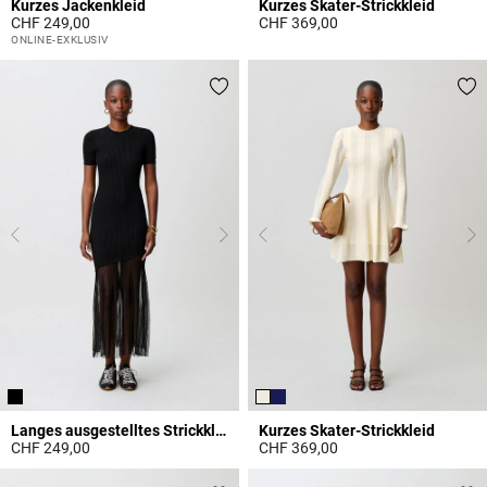
Kurzes Jackenkleid
Kurzes Skater-Strickkleid
CHF 249,00
CHF 369,00
3.9 out of 5 Customer Rating
5 out of 5 Customer Rating
ONLINE-EXKLUSIV
Langes ausgestelltes Strickkleid
Kurzes Skater-Strickkleid
CHF 249,00
CHF 369,00
5 out of 5 Customer Rating
4.8 out of 5 Customer Rating