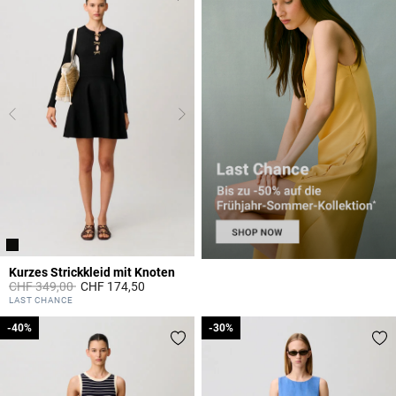
Kurzes Strickkleid mit Knoten
Price reduced from
to
CHF 349,00
CHF 174,50
5 out of 5 Customer Rating
LAST CHANCE
-40%
-40%
-30%
-30%