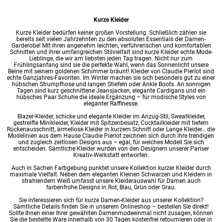
Kurze Kleider
Kurze Kleider bedürfen keiner großen Vorstellung. Schließlich zählen sie
bereits seit vielen Jahrzehnten zu den absoluten Essentials der Damen-
Garderobe! Mit ihren angenehm leichten, verführerischen und komfortablen
Schnitten und ihrer umfangreichen Stilvielfalt sind kurze Kleider echte Mode-
Lieblinge, die wir am liebsten jeden Tag tragen. Nicht nur zum
Frühlingsanfang sind sie die perfekte Wahl, wenn das Sonnenlicht unsere
Beine mit seinem goldenen Schimmer bräunt!
Kleider
von Claudie Pierlot sind
echte Ganzjahres-Favoriten. Im Winter machen sie sich besonders gut zu einer
hübschen Strumpfhose und langen Stiefeln oder Ankle Boots. An sonnigen
Tagen sind kurz geschnittene Jeansjacken, elegante Cardigans und ein
hübsches Paar Schuhe die ideale Ergänzung – für modische Styles von
eleganter Raffinesse.
Blazer-Kleider, schicke und elegante Kleider im Anzug-Stil, Sweatkleider,
gestreifte Minikleider, Kleider mit Spitzenbesatz, Cocktailkleider mit tiefem
Rückenausschnitt, ärmellose Kleider in kurzem Schnitt oder
Lange Kleider
… die
Modelinien aus dem Hause Claudie Pierlot zeichnen sich durch ihre trendigen
und zugleich zeitlosen Designs aus – egal, für welches Modell Sie sich
entscheiden. Sämtliche Kleider wurden von den Designern unserer Pariser
Kreativ-Werkstatt entworfen.
Auch in Sachen Farbgebung punktet unsere Kollektion kurzer Kleider durch
maximale Vielfalt. Neben dem eleganten
Kleinen Schwarzen
und Kleidern in
strahlendem Weiß umfasst unsere Kleiderauswahl für Damen auch
farbenfrohe Designs in Rot, Blau, Grün oder Grau.
Sie interessieren sich für kurze Damen-Kleider aus unserer Kollektion?
Sämtliche Details finden Sie in unserem Onlineshop – bestellen Sie direkt!
Sollte Ihnen einer Ihrer gewählten
Damenmode
einmal nicht zusagen, können
Sie die bestellte Ware innerhalb von 30 Tagen kostenfrei retournieren oder in