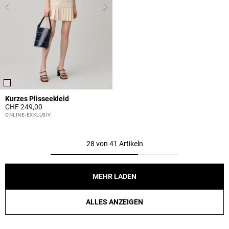
Kurzes Plisseekleid
CHF 249,00
5 out of 5 Customer Rating
ONLINE-EXKLUSIV
28 von 41 Artikeln
MEHR LADEN
ALLES ANZEIGEN