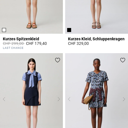
Kurzes Spitzenkleid
Kurzes Kleid, Schluppenkragen
Price reduced from
to
CHF 299,00
CHF 179,40
CHF 329,00
5 out of 5 Customer Rating
3.7 out of 5 Customer Rating
LAST CHANCE