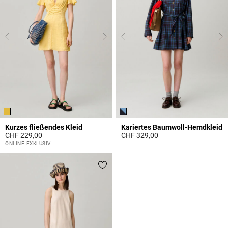
Kurzes fließendes Kleid
Kariertes Baumwoll-Hemdkleid
CHF 229,00
CHF 329,00
4.3 out of 5 Customer Rating
5 out of 5 Customer Rating
ONLINE-EXKLUSIV