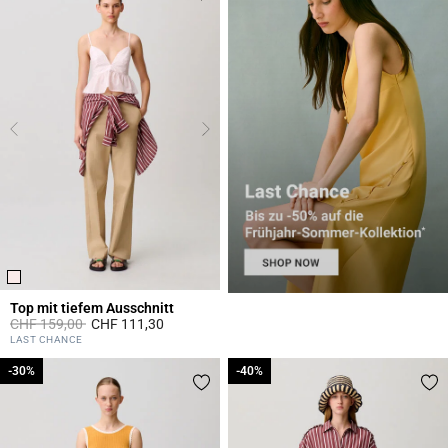
Top mit tiefem Ausschnitt
Price reduced from
to
CHF 159,00
CHF 111,30
5 out of 5 Customer Rating
LAST CHANCE
-30%
-30%
-40%
-40%