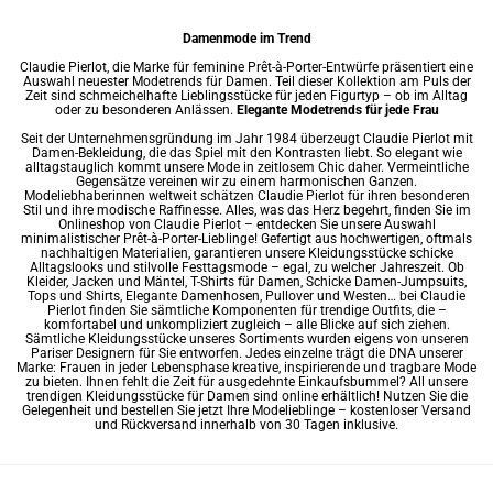
Damenmode im Trend
Claudie Pierlot, die Marke für feminine Prêt-à-Porter-Entwürfe präsentiert eine
Auswahl neuester Modetrends für Damen. Teil dieser Kollektion am Puls der
Zeit sind schmeichelhafte Lieblingsstücke für jeden Figurtyp – ob im Alltag
oder zu besonderen Anlässen.
Elegante Modetrends für jede Frau
Seit der Unternehmensgründung im Jahr 1984 überzeugt Claudie Pierlot mit
Damen-Bekleidung, die das Spiel mit den Kontrasten liebt. So elegant wie
alltagstauglich kommt unsere Mode in zeitlosem Chic daher. Vermeintliche
Gegensätze vereinen wir zu einem harmonischen Ganzen.
Modeliebhaberinnen weltweit schätzen Claudie Pierlot für ihren besonderen
Stil und ihre modische Raffinesse. Alles, was das Herz begehrt, finden Sie im
Onlineshop von Claudie Pierlot – entdecken Sie unsere Auswahl
minimalistischer Prêt-à-Porter-Lieblinge! Gefertigt aus hochwertigen, oftmals
nachhaltigen Materialien, garantieren unsere Kleidungsstücke schicke
Alltagslooks und stilvolle Festtagsmode – egal, zu welcher Jahreszeit. Ob
Kleider
, Jacken und Mäntel,
T-Shirts für Damen
,
Schicke Damen-Jumpsuits
,
Tops und Shirts,
Elegante Damenhosen
, Pullover und Westen… bei Claudie
Pierlot finden Sie sämtliche Komponenten für trendige Outfits, die –
komfortabel und unkompliziert zugleich – alle Blicke auf sich ziehen.
Sämtliche Kleidungsstücke unseres Sortiments wurden eigens von unseren
Pariser Designern für Sie entworfen. Jedes einzelne trägt die DNA unserer
Marke: Frauen in jeder Lebensphase kreative, inspirierende und tragbare Mode
zu bieten. Ihnen fehlt die Zeit für ausgedehnte Einkaufsbummel? All unsere
trendigen Kleidungsstücke für Damen sind online erhältlich! Nutzen Sie die
Gelegenheit und bestellen Sie jetzt Ihre Modelieblinge – kostenloser Versand
und Rückversand innerhalb von 30 Tagen inklusive.