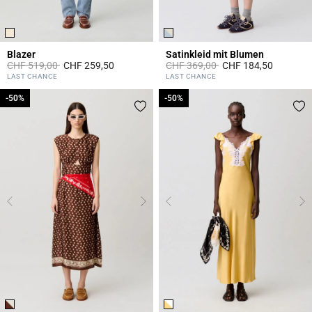
Blazer
Satinkleid mit Blumen
Price reduced from
to
Price reduced from
to
CHF 519,00
CHF 259,50
CHF 369,00
CHF 184,50
5 out of 5 Customer Rating
3.4 out of 5 Customer Rating
LAST CHANCE
LAST CHANCE
-50%
-50%
-50%
-50%