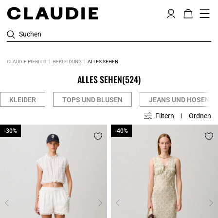
Suchen
CLAUDIE PIERLOT
BEKLEIDUNG
ALLES SEHEN
ALLES SEHEN
(524)
KLEIDER
TOPS UND BLUSEN
JEANS UND HOSEN
Filtern
Ordnen
-30%
-30%
-40%
-40%