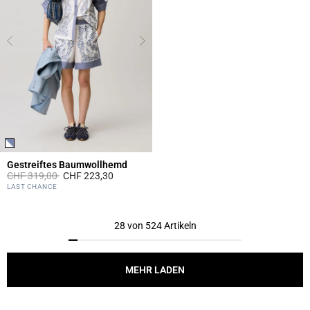
Gestreiftes Baumwollhemd
Price reduced from
to
CHF 319,00
CHF 223,30
5 out of 5 Customer Rating
LAST CHANCE
28 von 524 Artikeln
MEHR LADEN