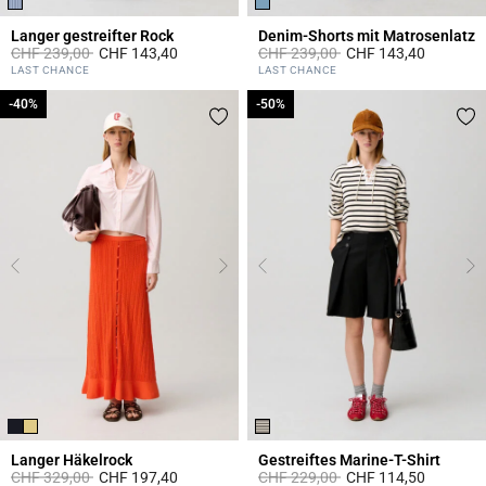
Langer gestreifter Rock
Denim-Shorts mit Matrosenlatz
Price reduced from
to
Price reduced from
to
CHF 239,00
CHF 143,40
CHF 239,00
CHF 143,40
3.8 out of 5 Customer Rating
5 out of 5 Customer Rating
LAST CHANCE
LAST CHANCE
-40%
-40%
-50%
-50%
Langer Häkelrock
Gestreiftes Marine-T-Shirt
Price reduced from
to
Price reduced from
to
CHF 329,00
CHF 197,40
CHF 229,00
CHF 114,50