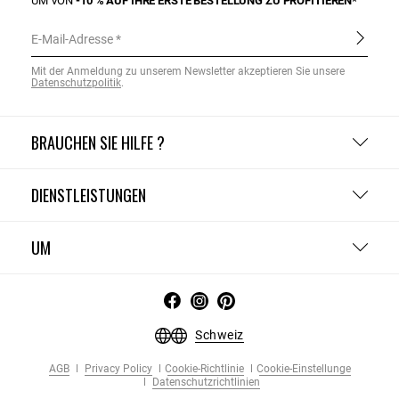
UM VON
-10 % AUF IHRE ERSTE BESTELLUNG ZU PROFITIEREN*
E-Mail-Adresse
Mit der Anmeldung zu unserem Newsletter akzeptieren Sie unsere
Datenschutzpolitik
.
BRAUCHEN SIE HILFE ?
DIENSTLEISTUNGEN
UM
Schweiz
AGB
Privacy Policy
Cookie-Richtlinie
Cookie-Einstellunge
Datenschutzrichtlinien