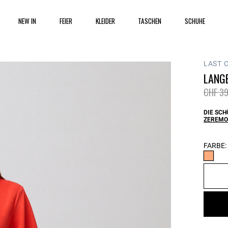
NEW IN
FEIER
KLEIDER
TASCHEN
SCHUHE
LAST 
LANGE
Price 
CHF 39
DIE SCH
ZEREMO
FARBE: