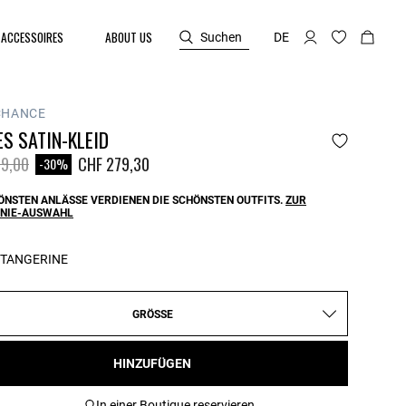
ACCESSOIRES
ABOUT US
Suchen
DE
CHANCE
S SATIN-KLEID
reduced from
to
9,00
CHF 279,30
-30%
ÖNSTEN ANLÄSSE VERDIENEN DIE SCHÖNSTEN OUTFITS.
ZUR
NIE-AUSWAHL
TANGERINE
GRÖSSE
HINZUFÜGEN
In einer Boutique reservieren