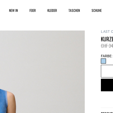
NEW IN
FEIER
KLEIDER
TASCHEN
SCHUHE
LAST 
KURZ
Price 
CHF 34
FARBE: