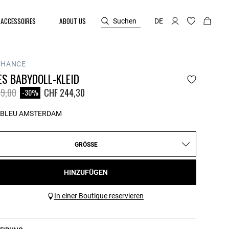
ACCESSOIRES
ABOUT US
Suchen
DE
CHANCE
ES BABYDOLL-KLEID
reduced from
to
9,00
CHF 244,30
-30%
BLEU AMSTERDAM
GRÖSSE
HINZUFÜGEN
In einer Boutique reservieren