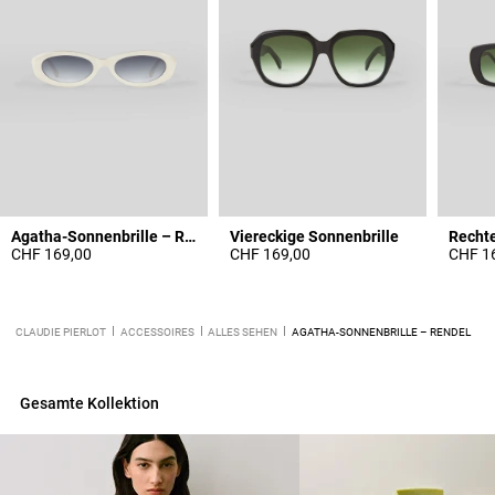
Agatha-Sonnenbrille – Rendel
Viereckige Sonnenbrille
Rechte
CHF 169,00
CHF 169,00
CHF 1
CLAUDIE PIERLOT
ACCESSOIRES
ALLES SEHEN
AGATHA-SONNENBRILLE – RENDEL
Gesamte Kollektion