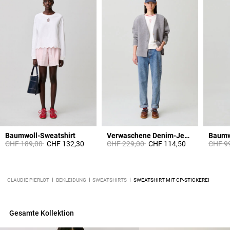
Baumwoll-Sweatshirt
Verwaschene Denim-Jeans
Baumwo
Price reduced from
to
Price reduced from
to
Price 
CHF 189,00
CHF 132,30
CHF 229,00
CHF 114,50
CHF 9
CLAUDIE PIERLOT
BEKLEIDUNG
SWEATSHIRTS
SWEATSHIRT MIT CP-STICKEREI
Gesamte Kollektion