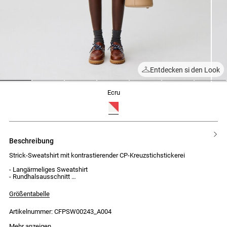
Entdecken si den Look
1
2
3
4
5
6
7
ecru
beschreibung
Strick-Sweatshirt mit kontrastierender CP-Kreuzstichstickerei
- Langärmeliges Sweatshirt
- Rundhalsausschnitt
- Ärmelbündchen, Halsausschnitt und Bund aus Rippstrick
- Kontrastierende CP-Kreuzstichstickerei
Größentabelle
- Kontrastpaspel am Halsausschnitt
Artikelnummer: CFPSW00243_A004
Mehr anzeigen