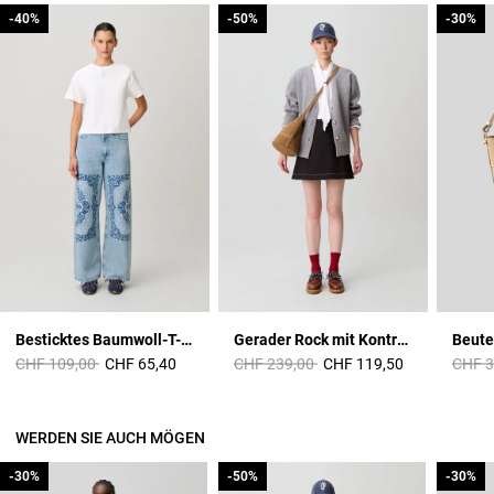
-40%
-40%
-50%
-50%
-30%
-30%
Besticktes Baumwoll-T-Shirt
Gerader Rock mit Kontrastnähten
Price reduced from
to
Price reduced from
to
Price 
CHF 109,00
CHF 65,40
CHF 239,00
CHF 119,50
CHF 3
WERDEN SIE AUCH MÖGEN
-30%
-30%
-50%
-50%
-30%
-30%