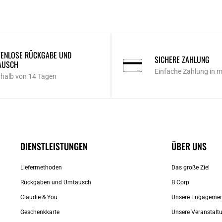
ENLOSE RÜCKGABE UND
SICHERE ZAHLUNG
AUSCH
Einfache Zahlung in 
rhalb von 14 Tagen
DIENSTLEISTUNGEN
ÜBER UNS
Liefermethoden
Das große Ziel
Rückgaben und Umtausch
B Corp
Claudie & You
Unsere Engageme
Geschenkkarte
Unsere Veranstalt