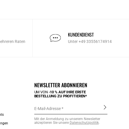
KUNDENDIENST
mehreren Raten
Unter +49 33556174914
NEWSLETTER ABONNIEREN
UM VON
-10 % AUF IHRE ERSTE
BESTELLUNG ZU PROFITIEREN*
E-Mail-Adresse
nts
Mit der Anmeldung zu unserem Newsletter
akzeptieren Sie unsere
Datenschutzpolitik
.
ungen