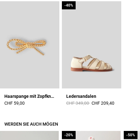
-40%
-40%
Haarspange mit Zopfknoten
Ledersandalen
Price reduced from
to
CHF 59,00
CHF 349,00
CHF 209,40
WERDEN SIE AUCH MÖGEN
-20%
-20%
-50%
-50%