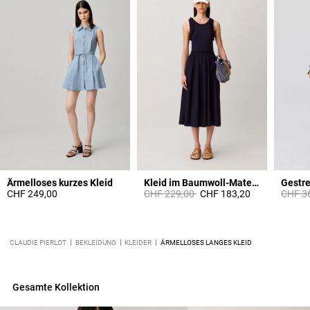
Ärmelloses kurzes Kleid
Kleid im Baumwoll-Materialmix
Price reduced from
to
Price 
CHF 249,00
CHF 229,00
CHF 183,20
CHF 3
CLAUDIE PIERLOT
BEKLEIDUNG
KLEIDER
ÄRMELLOSES LANGES KLEID
Gesamte Kollektion