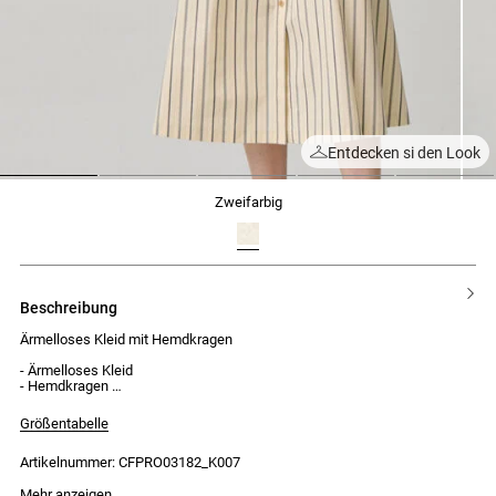
Entdecken si den Look
1
2
3
4
5
zweifarbig
beschreibung
Ärmelloses Kleid mit Hemdkragen
- Ärmelloses Kleid
- Hemdkragen
- Knopfleiste vorne zum Schließen
- 2 Bänder zum Binden
Größentabelle
- Abnehmbarer Bindegürtel
- Taillierter und figurbetonter Schnitt
Artikelnummer: CFPRO03182_K007
- Lang
Mehr anzeigen