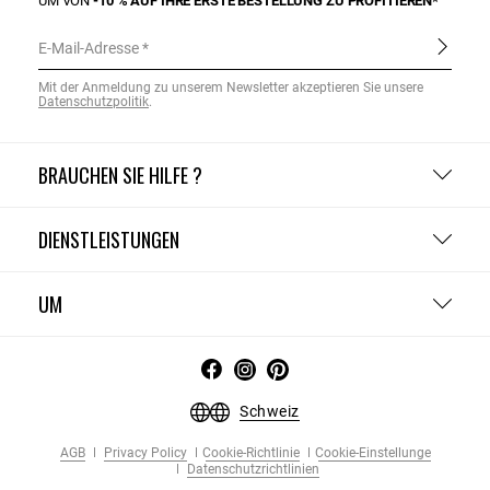
UM VON
-10 % AUF IHRE ERSTE BESTELLUNG ZU PROFITIEREN*
E-Mail-Adresse
Mit der Anmeldung zu unserem Newsletter akzeptieren Sie unsere
Datenschutzpolitik
.
BRAUCHEN SIE HILFE ?
DIENSTLEISTUNGEN
UM
Schweiz
AGB
Privacy Policy
Cookie-Richtlinie
Cookie-Einstellunge
Datenschutzrichtlinien