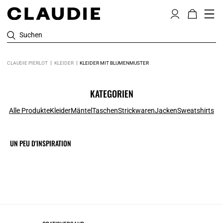
Suchen
CLAUDIE PIERLOT
KLEIDER
KLEIDER MIT BLUMENMUSTER
KATEGORIEN
Alle Produkte
Kleider
Mäntel
Taschen
Strickwaren
Jacken
Sweatshirts
UN PEU D'INSPIRATION