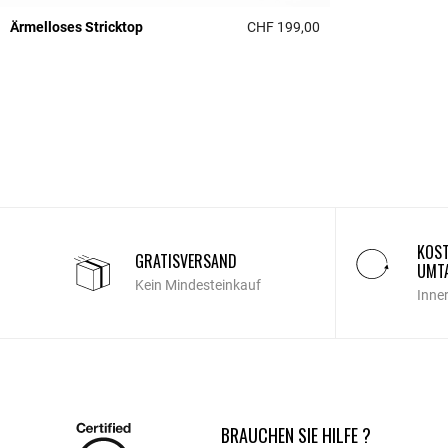
Ärmelloses Stricktop
CHF 199,00
5 out of 5 Customer 
KOST
GRATISVERSAND
UMT
Kein Mindesteinkauf
Inne
BRAUCHEN SIE HILFE ?