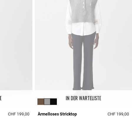
E
IN DER WARTELISTE
CHF 199,00
Ärmelloses Stricktop
CHF 199,00
5 out of 5 Customer Rating
4