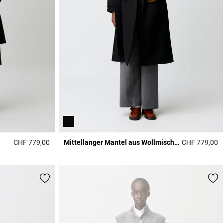
CHF 779,00
Mittellanger Mantel aus Wollmischgewebe
CHF 779,00
3.2 out of 5 Customer Rating
4