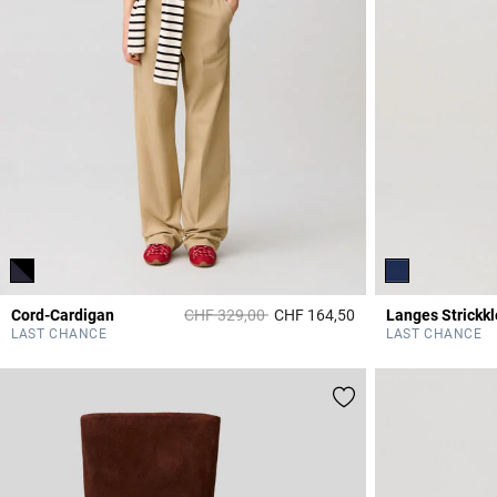
Price reduced from
to
Cord-Cardigan
CHF 329,00
CHF 164,50
Langes Strickkl
3.2 out of 5 Custome
LAST CHANCE
LAST CHANCE