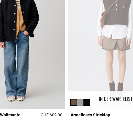
IN DER WARTELIST
 Wollmantel
CHF 609,00
Ärmelloses Stricktop
r Rating
4 out of 5 Customer Rating