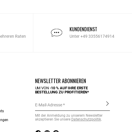
KUNDENDIENST
mehreren Raten
Unter +49 33556174914
NEWSLETTER ABONNIEREN
UM VON
-10 % AUF IHRE ERSTE
BESTELLUNG ZU PROFITIEREN*
E-Mail-Adresse
nts
Mit der Anmeldung zu unserem Newsletter
akzeptieren Sie unsere
Datenschutzpolitik
.
ungen