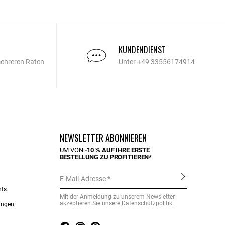
KUNDENDIENST
mehreren Raten
Unter +49 33556174914
NEWSLETTER ABONNIEREN
UM VON
-10 % AUF IHRE ERSTE
BESTELLUNG ZU PROFITIEREN*
E-Mail-Adresse
nts
Mit der Anmeldung zu unserem Newsletter
akzeptieren Sie unsere
Datenschutzpolitik
.
ungen