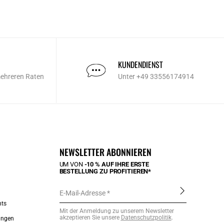
KUNDENDIENST
mehreren Raten
Unter +49 33556174914
NEWSLETTER ABONNIEREN
UM VON
-10 % AUF IHRE ERSTE
BESTELLUNG ZU PROFITIEREN*
E-Mail-Adresse
nts
Mit der Anmeldung zu unserem Newsletter
akzeptieren Sie unsere
Datenschutzpolitik
.
ungen