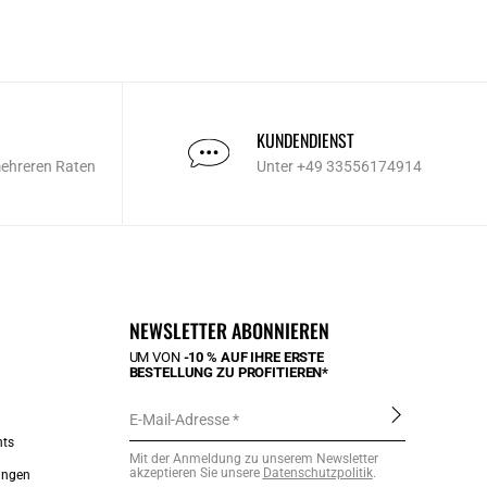
KUNDENDIENST
mehreren Raten
Unter +49 33556174914
NEWSLETTER ABONNIEREN
UM VON
-10 % AUF IHRE ERSTE
BESTELLUNG ZU PROFITIEREN*
E-Mail-Adresse
nts
Mit der Anmeldung zu unserem Newsletter
akzeptieren Sie unsere
Datenschutzpolitik
.
ungen