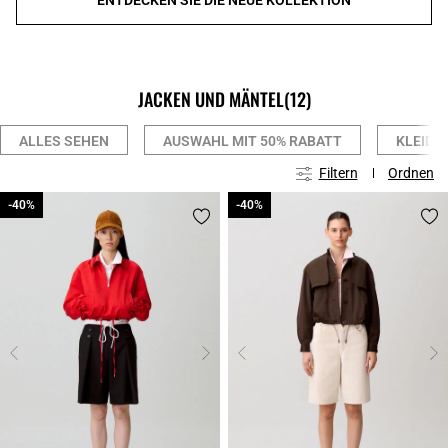
JACKEN UND MÄNTEL
(12)
ALLES SEHEN
AUSWAHL MIT 50% RABATT
KLEIDE
Filtern
Ordnen
-40%
-40%
-40%
-40%