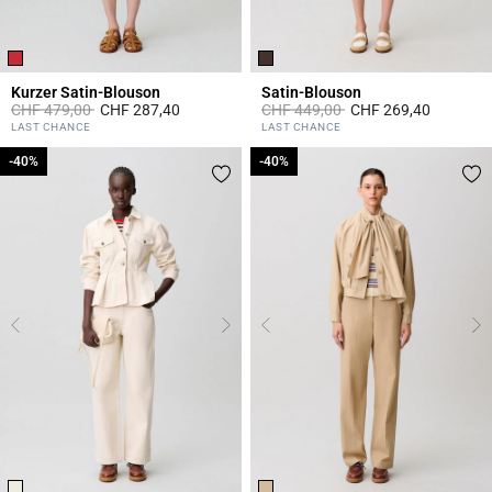
Kurzer Satin-Blouson
Satin-Blouson
Price reduced from
to
Price reduced from
to
CHF 479,00
CHF 287,40
CHF 449,00
CHF 269,40
4.7 out of 5 Customer Rating
5 out of 5 Customer Rating
LAST CHANCE
LAST CHANCE
-40%
-40%
-40%
-40%