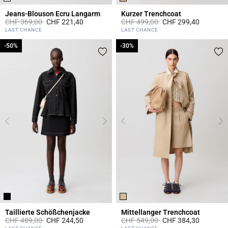
Jeans-Blouson Ecru Langarm
Kurzer Trenchcoat
Price reduced from
to
Price reduced from
to
CHF 369,00
CHF 221,40
CHF 499,00
CHF 299,40
3.1 out of 5 Customer Rating
4.4 out of 5 Customer Rating
LAST CHANCE
LAST CHANCE
-50%
-50%
-30%
-30%
Taillierte Schößchenjacke
Mittellanger Trenchcoat
Price reduced from
to
Price reduced from
to
CHF 489,00
CHF 244,50
CHF 549,00
CHF 384,30