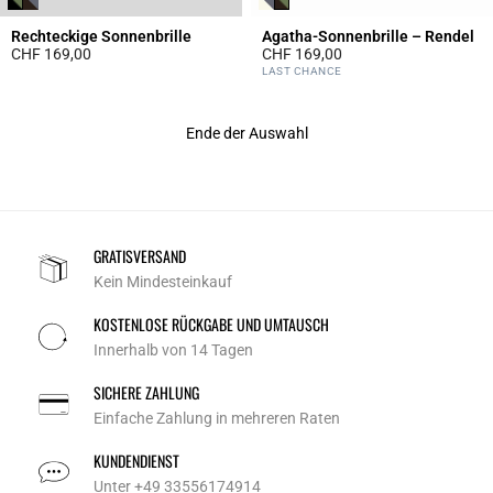
Rechteckige Sonnenbrille
Agatha-Sonnenbrille – Rendel
CHF 169,00
CHF 169,00
3.3 out of 5 Customer Rating
3.1 out of 5 Customer Rating
LAST CHANCE
Ende der Auswahl
GRATISVERSAND
Kein Mindesteinkauf
KOSTENLOSE RÜCKGABE UND UMTAUSCH
Innerhalb von 14 Tagen
SICHERE ZAHLUNG
Einfache Zahlung in mehreren Raten
KUNDENDIENST
Unter +49 33556174914