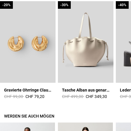
-20%
-20%
-30%
-30%
-40%
-40%
Gravierte Ohrringe Claudie
Tasche Alban aus genarbtem Leder
Price reduced from
to
Price reduced from
to
Price 
CHF 99,00
CHF 79,20
CHF 499,00
CHF 349,30
CHF 3
WERDEN SIE AUCH MÖGEN