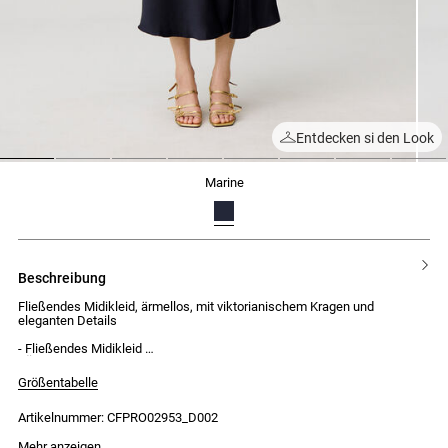
Entdecken si den Look
1
2
3
4
5
6
7
8
marine
beschreibung
Fließendes Midikleid, ärmellos, mit viktorianischem Kragen und
eleganten Details
- Fließendes Midikleid
- Ärmellos
- Viktorianischer Kragen
Größentabelle
- Vorderer Tropfenausschnitt mit kleinem, verdecktem Knopf am Hals
- Oberschenkelhoher Seitenschlitz
Artikelnummer: CFPRO02953_D002
- Verdeckter Reißverschluss an der Seite
Mehr anzeigen