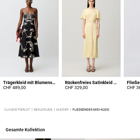
Trägerkleid mit Blumenstickerei
Rückenfreies Satinkleid mit Spitze
Fließe
CHF 489,00
CHF 329,00
CHF 3
CLAUDIE PIERLOT
BEKLEIDUNG
KLEIDER
FLIESSENDES MIDI-KLEID
Gesamte Kollektion