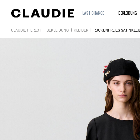
LAST CHANCE
BEKLEIDUNG
CLAUDIE PIERLOT
BEKLEIDUNG
KLEIDER
RÜCKENFREIES SATINKLEID