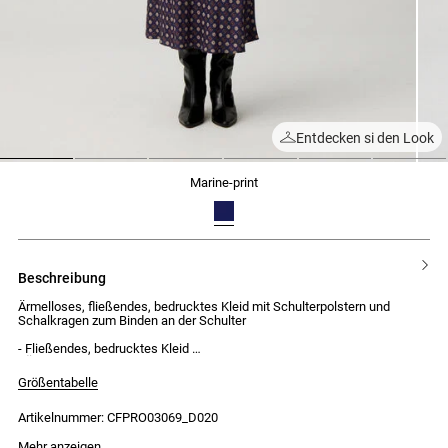
Entdecken si den Look
1
2
3
4
5
6
marine-print
beschreibung
Ärmelloses, fließendes, bedrucktes Kleid mit Schulterpolstern und
Schalkragen zum Binden an der Schulter
- Fließendes, bedrucktes Kleid
- Ärmellos mit Schulterpolstern
- Schalkragen zum Binden an der Schulter
Größentabelle
- Midi-Länge
- Verdeckter seitlicher Reißverschluss und Häkchen
Artikelnummer: CFPRO03069_D020
Das Model ist 180 cm groß und trägt Größe 34
Mehr anzeigen