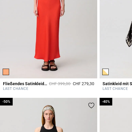
Price reduced from
to
Fließendes Satinkleid mit Spitze
CHF 399,00
CHF 279,30
Satinkleid mit 
5 out of 5 Customer 
LAST CHANCE
LAST CHANCE
-50%
-50%
-40%
-40%