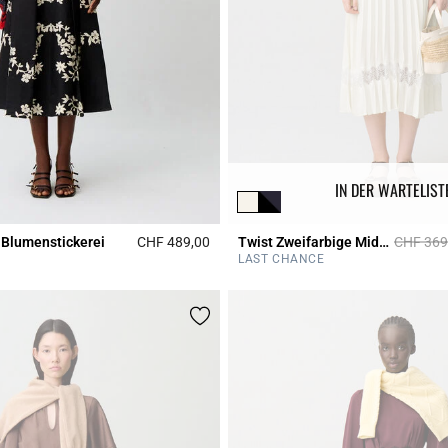
IN DER WARTELIST
Price re
 Blumenstickerei
CHF 489,00
Twist Zweifarbige Midikleid elfenbein
CHF 369
Rating
5 out of 5 Customer Rating
LAST CHANCE