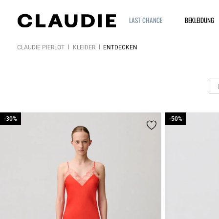
LAST CHANCE
BEKLEIDUNG
CLAUDIE PIERLOT
KLEIDER
ENTDECKEN
-30%
-30%
-50%
-50%