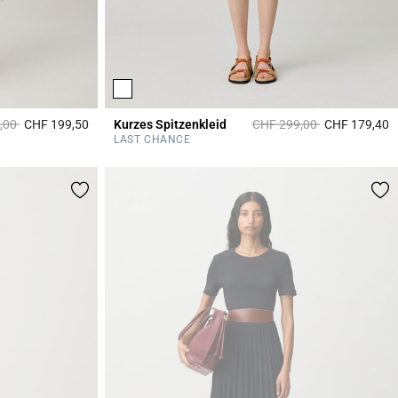
duced from
to
Price reduced from
to
,00
CHF 199,50
Kurzes Spitzenkleid
CHF 299,00
CHF 179,40
5 out of 5 Customer Rating
5
LAST CHANCE