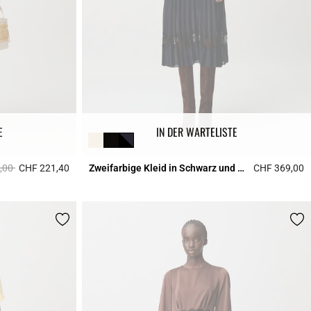
E
IN DER WARTELISTE
duced from
to
,00
CHF 221,40
Zweifarbige Kleid in Schwarz und Marine
CHF 369,00
4.7 out of 5 Customer Rating
5