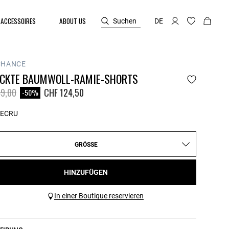
ACCESSOIRES
ABOUT US
Suchen
DE
CHANCE
ICKTE BAUMWOLL-RAMIE-SHORTS
reduced from
to
9,00
CHF 124,50
-50%
ECRU
GRÖSSE
HINZUFÜGEN
In einer Boutique reservieren