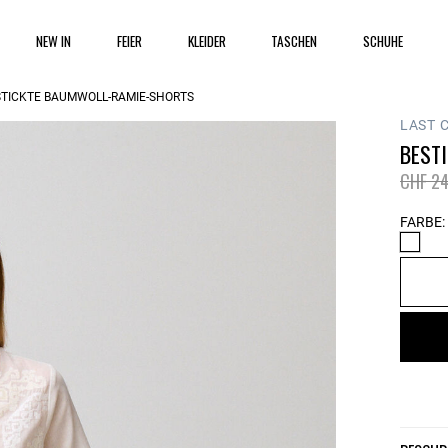
NEW IN
FEIER
KLEIDER
TASCHEN
SCHUHE
STICKTE BAUMWOLL-RAMIE-SHORTS
LAST 
BEST
Price 
CHF 24
FARBE: