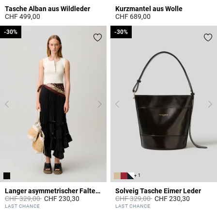
Tasche Alban aus Wildleder
Kurzmantel aus Wolle
CHF 499,00
CHF 689,00
3.6 out of 5 Customer Rating
3.2 out of 5 Customer Rating
-30%
-30%
-30%
-30%
+ 1
Langer asymmetrischer Faltenrock
Solveig Tasche Eimer Leder
Price reduced from
to
Price reduced from
to
CHF 329,00
CHF 230,30
CHF 329,00
CHF 230,30
4.8 out of 5 Customer Rating
5 out of 5 Customer Rating
LAST CHANCE
LAST CHANCE