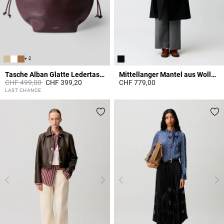
+ 2
Tasche Alban Glatte Ledertasche
Mittellanger Mantel aus Wollmischgewebe
Price reduced from
to
CHF 499,00
CHF 399,20
CHF 779,00
3.5 out of 5 Customer Rating
4.7 out of 5 Customer Rating
LAST CHANCE