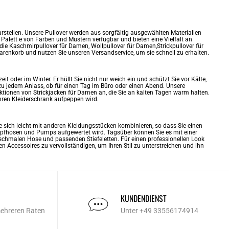
tellen. Unsere Pullover werden aus sorgfältig ausgewählten Materialien
n Palett e von Farben und Mustern verfügbar und bieten eine Vielfalt an
die Kaschmirpullover für Damen, Wollpullover für Damen,Strickpullover für
renkorb und nutzen Sie unseren Versandservice, um sie schnell zu erhalten.
 oder im Winter. Er hüllt Sie nicht nur weich ein und schützt Sie vor Kälte,
zu jedem Anlass, ob für einen Tag im Büro oder einen Abend. Unsere
ktionen von Strickjacken für Damen an, die Sie an kalten Tagen warm halten.
hren Kleiderschrank aufpeppen wird.
sie sich leicht mit anderen Kleidungsstücken kombinieren, so dass Sie einen
mpfhosen und Pumps aufgewertet wird. Tagsüber können Sie es mit einer
er schmalen Hose und passenden Stiefeletten. Für einen professionellen Look
en Accessoires zu vervollständigen, um Ihren Stil zu unterstreichen und ihn
KUNDENDIENST
mehreren Raten
Unter +49 33556174914