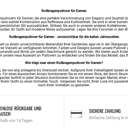
Rollkragenpullover für Damen
llovern für Damen, die eine perfekte Verschmelzung von Eleganz und Qualität dars
eine subtile Kombination aus Raffinesse und Kultiviertheit. Sie sind in einer bunte
persönlichen Stil auszudrücken. Stöbern Sie auch in unseren anderen Kollektionen, 
rden, Ihr Outfit auf moderne Weise aufzuwerten. Legen Sie Ihre Favoriten in den Wa
Rollkragenpullover für Damen - unverzichtbar für die kalten Jahreszeiten
 zu einem unverzichtbaren Bestandteil Ihrer Garderobe, egal ob in der Übergangszeit
iner Vielzahl an verfügbaren Schnitten, Farben und Designs passen unsere Pullover 
aumwolle und Strick, um jedem Geschmack gerecht zu werden. Wir bieten auch Kolle
m unsere neue Auswahl an Pullovern zu entdecken und finden Sie das Modell, das I
Wie trägt man einen Rollkragenpullover für Damen?
, die von eng anliegend bis Oversized reichen. Aufgrund ihrer Vielseitigkeit lassen 
. Für einen klassischen Ansatz kombinieren Sie es mit einem Rock, der durch Stru
leganten Auftritt in jeder Situation kombinieren Sie es mit einem langen Mantel, ein
 Ihrem Outfit so einen formellen Touch. Vergessen Sie nicht, Ihren Look mit passend
nach Ihren Vorlieben zu gestalten.
ENLOSE RÜCKGABE UND
SICHERE ZAHLUNG
AUSCH
Einfache Zahlung in 
rhalb von 14 Tagen