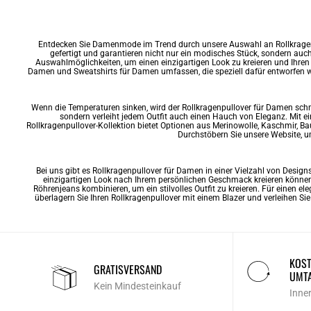
Entdecken Sie Damenmode im Trend durch unsere Auswahl an Rollkragenpu
gefertigt und garantieren nicht nur ein modisches Stück, sondern auch 
Auswahlmöglichkeiten, um einen einzigartigen Look zu kreieren und Ihren 
Damen und Sweatshirts für Damen umfassen, die speziell dafür entworfen wu
Wenn die Temperaturen sinken, wird der Rollkragenpullover für Damen schnell
sondern verleiht jedem Outfit auch einen Hauch von Eleganz. Mit e
Rollkragenpullover-Kollektion bietet Optionen aus Merinowolle, Kaschmir, B
Durchstöbern Sie unsere Website, u
Bei uns gibt es Rollkragenpullover für Damen in einer Vielzahl von Designs
einzigartigen Look nach Ihrem persönlichen Geschmack kreieren können
Röhrenjeans kombinieren, um ein stilvolles Outfit zu kreieren. Für einen e
überlagern Sie Ihren Rollkragenpullover mit einem Blazer und verleihen Sie
KOST
GRATISVERSAND
UMT
Kein Mindesteinkauf
Inne