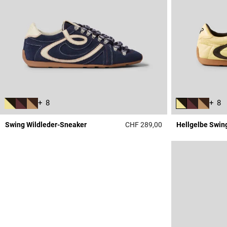
+ 8
+ 8
Swing Wildleder-Sneaker
CHF 289,00
Hellgelbe Swin
5 out of 5 Customer 