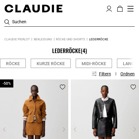
Suchen
CLAUDIE PIERLOT
BEKLEIDUNG
RÖCKE UND SHORTS
LEDERRÖCKE
LEDERRÖCKE
(4)
RÖCKE
KURZE RÖCKE
MIDI-RÖCKE
LANGE 
Filtern
Ordnen
-50%
-50%