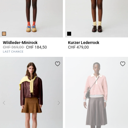
Wildleder-Minirock
Kurzer Lederrock
Price reduced from
to
CHF 369,00
CHF 184,50
CHF 479,00
3.6 out of 5 Customer Rating
5 out of 5 Customer Rating
LAST CHANCE