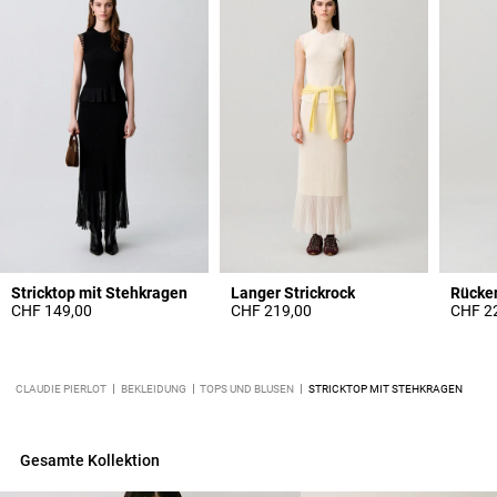
Stricktop mit Stehkragen
Langer Strickrock
Rücken
CHF 149,00
CHF 219,00
CHF 2
CLAUDIE PIERLOT
BEKLEIDUNG
TOPS UND BLUSEN
STRICKTOP MIT STEHKRAGEN
Gesamte Kollektion