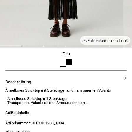
Entdecken si den Look
1
2
3
4
5
6
ecru
beschreibung
Ärmelloses Stricktop mit Stehkragen und transparenten Volants
- Ärmelloses Stricktop mit Stehkragen
- Transparente Volants an den Armausschnitten
- Ausgestellter unterer Teil aus transparentem Strick
- Blickdichte Kanten am Saum
Größentabelle
- Körpernahe Passform
Artikelnummer: CFPTO01203_A004
Das Model ist 179 cm groß und trägt Größe 32
Mehr anzeigen