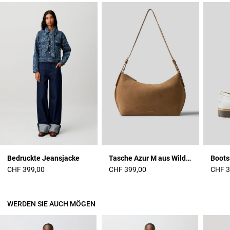
Bedruckte Jeansjacke
Tasche Azur M aus Wildleder
Boots
CHF 399,00
CHF 399,00
CHF 3
WERDEN SIE AUCH MÖGEN