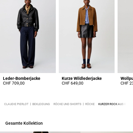
Leder-Bomberjacke
Kurze Wildlederjacke
CHF 709,00
CHF 649,00
CHF 2
CLAUDIE PIERLOT
BEKLEIDUNG
RÖCKE UND SHORTS
RÖCKE
KURZER ROCK AUS WOL
Gesamte Kollektion