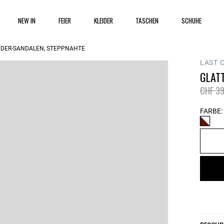
NEW IN
FEIER
KLEIDER
TASCHEN
SCHUHE
EDER-SANDALEN, STEPPNÄHTE
LAST 
GLAT
Price 
CHF 39
FARBE: