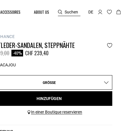
ACCESSOIRES
ABOUT US
Suchen
DE
CHANCE
TLEDER-SANDALEN, STEPPNÄHTE
reduced from
to
9,00
CHF 239,40
-40%
ACAJOU
GRÖSSE
HINZUFÜGEN
In einer Boutique reservieren