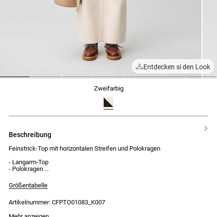
Entdecken si den Look
1
2
3
4
5
6
7
zweifarbig
beschreibung
Feinstrick-Top mit horizontalen Streifen und Polokragen
- Langarm-Top
- Polokragen
- Horizontale Streifen
- Elastischer Bund
Größentabelle
- Volantbesatz am Saum
- Körpernahe Passform
Artikelnummer: CFPTO01083_K007
Mehr anzeigen