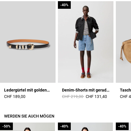
-40%
-40%
Ledergürtel mit goldener Schnalle
Denim-Shorts mit geradem Bein
Price reduced from
to
CHF 189,00
CHF 219,00
CHF 131,40
CHF 4
WERDEN SIE AUCH MÖGEN
-50%
-50%
-40%
-40%
-40%
-40%