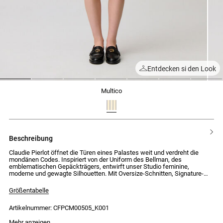
Entdecken si den Look
1
2
3
4
5
6
7
multico
beschreibung
Claudie Pierlot öffnet die Türen eines Palastes weit und verdreht die
mondänen Codes. Inspiriert von der Uniform des Bellman, des
emblematischen Gepäckträgers, entwirft unser Studio feminine,
moderne und gewagte Silhouetten. Mit Oversize-Schnitten, Signature-
Details und abnehmbaren Kragen interpretieren wir den Mid-Century-Stil
neu, um Stücke mit selbstbewussten und überraschenden Looks zu
Größentabelle
kreieren.
Artikelnummer: CFPCM00505_K001
Gestreiftes Hemd mit kontrastierendem Claudine-Kragen und gewellten
Details
Das Model ist 176cm groß und trägt Größe 34
Mehr anzeigen