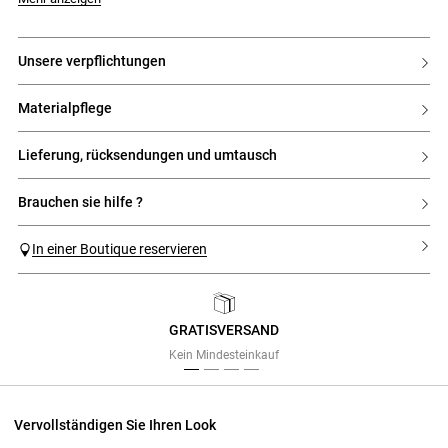
- Gestreiftes Hemd mit kontrastierendem Claudine-Kragen
- Sichtbare Knopfleiste mit kontrastierenden Knöpfen
- Kontrastierende Manschetten mit Kapuzeneinlage
- Knöpfe an den Manschetten
unsere verpflichtungen
- Wellenkante am Saum des Hemdes vorne und hinten
materialpflege
lieferung, rücksendungen und umtausch
brauchen sie hilfe ?
In einer Boutique reservieren
GRATISVERSAND
Previous
Next
Kein Mindesteinkauf
Vervollständigen Sie Ihren Look