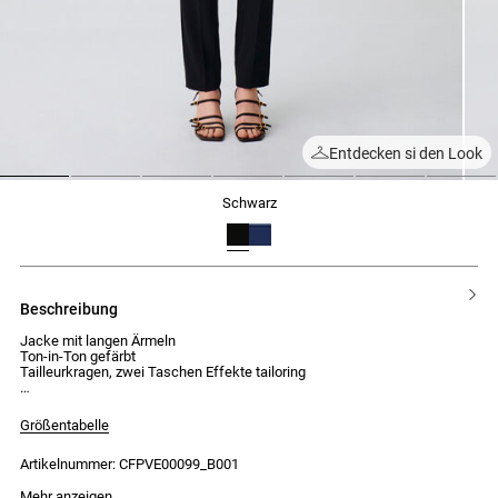
Entdecken si den Look
1
2
3
4
5
6
7
schwarz
beschreibung
Jacke mit langen Ärmeln
Ton-in-Ton gefärbt
Tailleurkragen, zwei Taschen Effekte tailoring
Größentabelle
Artikelnummer: CFPVE00099_B001
Das Model ist 174 cm groß und trägt Größe 34
Mehr anzeigen