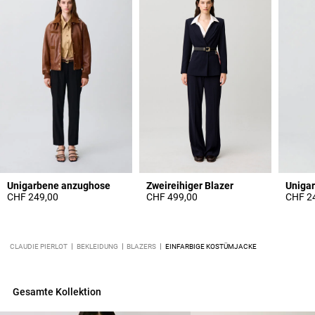
Unigarbene anzughose
Zweireihiger Blazer
Uniga
CHF 249,00
CHF 499,00
CHF 2
CLAUDIE PIERLOT
BEKLEIDUNG
BLAZERS
EINFARBIGE KOSTÜMJACKE
Gesamte Kollektion