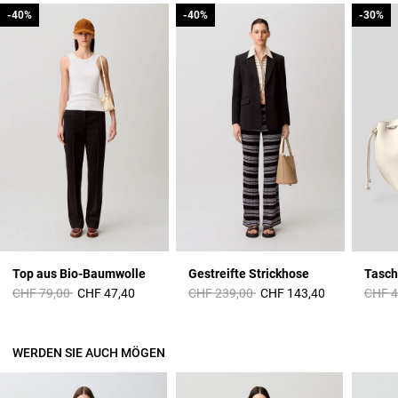
-40%
-40%
-40%
-40%
-30%
-30%
Top aus Bio-Baumwolle
Gestreifte Strickhose
Price reduced from
to
Price reduced from
to
Price 
CHF 79,00
CHF 47,40
CHF 239,00
CHF 143,40
CHF 4
WERDEN SIE AUCH MÖGEN