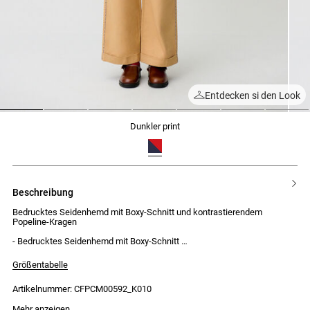
Entdecken si den Look
1
2
3
4
5
6
7
dunkler print
beschreibung
Bedrucktes Seidenhemd mit Boxy-Schnitt und kontrastierendem
Popeline-Kragen
- Bedrucktes Seidenhemd mit Boxy-Schnitt
- Kontrastierender Popeline-Kragen mit 2 Schmuckknöpfen in Gold und
Silber
Größentabelle
- Verdeckte Knopfleiste mit 7 Knöpfen
- Ärmelschlitz mit 2 Knöpfen an den Manschetten
Artikelnummer: CFPCM00592_K010
- Flache Falte am Rücken
Das Model ist 177 cm groß und trägt Größe 34
Mehr anzeigen