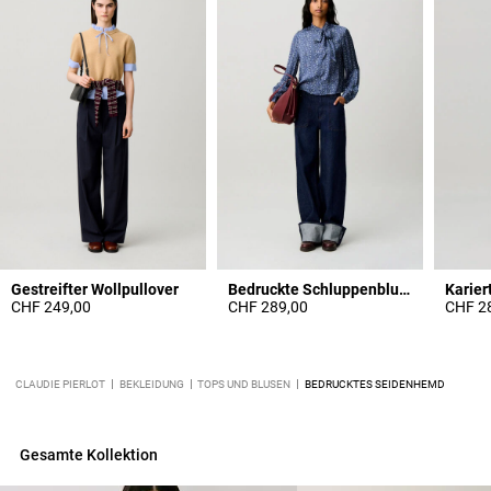
Gestreifter Wollpullover
Bedruckte Schluppenbluse
Karier
CHF 249,00
CHF 289,00
CHF 2
CLAUDIE PIERLOT
BEKLEIDUNG
TOPS UND BLUSEN
BEDRUCKTES SEIDENHEMD
Gesamte Kollektion