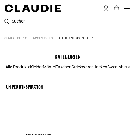
Suchen
CLAUDIE PIERLOT
ACCESSOIRES
SALE: BIS ZU 50% RABATT*
KATEGORIEN
Alle Produkte
Kleider
Mäntel
Taschen
Strickwaren
Jacken
Sweatshirts
UN PEU D'INSPIRATION