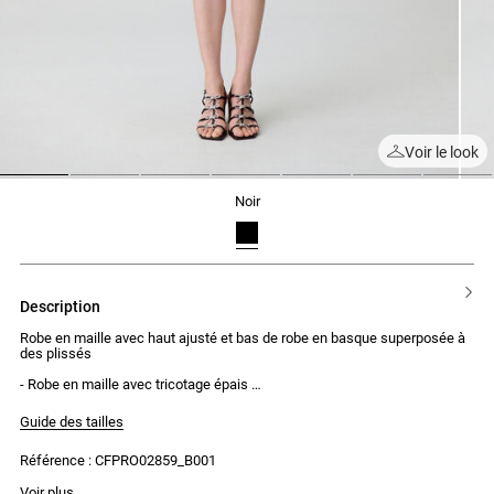
Voir le look
1
2
3
4
5
6
7
noir
description
Robe en maille avec haut ajusté et bas de robe en basque superposée à
des plissés
- Robe en maille avec tricotage épais
- Col rond dégagé
- Bretelles croisées dans le dos
Guide des tailles
- Pièce métallique dorée au centre des bretelles
- Basque de la taille aux hanches
Référence : CFPRO02859_B001
- Plissés en maille terminant la robe
Voir plus