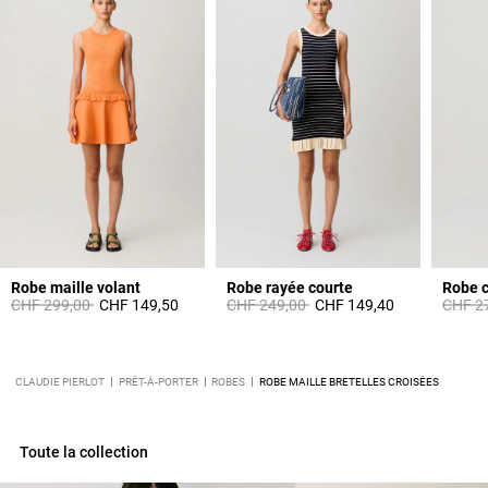
Robe maille volant
Robe rayée courte
Prix réduit à partir de
à
Prix réduit à partir de
à
Prix ré
CHF 299,00
CHF 149,50
CHF 249,00
CHF 149,40
CHF 2
CLAUDIE PIERLOT
PRÊT-À-PORTER
ROBES
ROBE MAILLE BRETELLES CROISÉES
Toute la collection