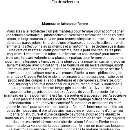
Fin de sélection
Manteau en laine pour femme
Vous êtes à la recherche d’un joli
manteau pour femme
pour accompagner
vos tenues hivernales ? Quintessence du
vêtement femme tendance
en cette
saison, le long manteau en laine pour femme s’impose comme une évidence
dans nos garde-robes. Empreint d’une élégance qui rappelle celle du
trench
femme
tant affectionné au printemps et à l’automne, il se décline aussi dans
une version
manteau court pour femme
, idéale pour vos tenues les plus
coquettes. Le manteau en laine pour femme est tout indiqué pour braver le
froid sec, laissant volontiers sa place aux
parkas pour femme
et
doudounes
pour femme
lorsque le temps est à la pluie ou à la neige. En cachemire ou en
laine mélangée, avec un col en
fausse fourrure
ou un revers ouvragé, esprit
trench ou avec une capuche, le manteau en laine pour femme se décline à
l’envi pour sophistiquer toutes vos tenues. Fidèles à notre philosophie, les
manteaux Claudie Pierlot rendent hommage à la noblesse des matières et
proposent des coupes à la fois flatteuses et intemporelles. Oversize, droit,
long, mi-long ou court, à boutonner ou à ceinturer pour mieux souligner la
taille,
manteau noir femme
, beige, gris ou bordeaux… À vous de vous
l’approprier.beige, gris ou bordeaux… À vous de vous l’approprier. Le long
manteau en laine pour femme est facile à porter et à accessoiriser. Associez-le
à un jean et à des baskets pour le parfait mariage d’élégance et de
décontraction. Il fait merveille combiné à une robe et des bottes en cuir :
portez-le cintré pour une véritable ode à la féminité. Immensément chic aux
côtés de mocassins, il prend des airs masculins en compagnie d’un tailleur
pantalon structuré et d’une casquette gavroche. Doux et chaleureux, le
manteau en laine pour femme est le vêtement phare de l’hiver. Envie d’ajouter
d’autres essentiels à votre vestiaire de saison ? Claudie Pierlot vous
recommande sa version de la
peau lainée pour femme
, un
manteau beige
qui
va avec tout, ou encore un
manteau long
dans la matière de votre choix.