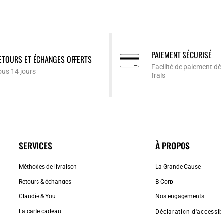
PAIEMENT SÉCURISÉ
ETOURS ET ÉCHANGES OFFERTS
Facilité de paiement dè
ous 14 jours
frais
SERVICES
À PROPOS
Méthodes de livraison
La Grande Cause
Retours & échanges
B Corp
Claudie & You
Nos engagements
La carte cadeau
Déclaration d'accessib