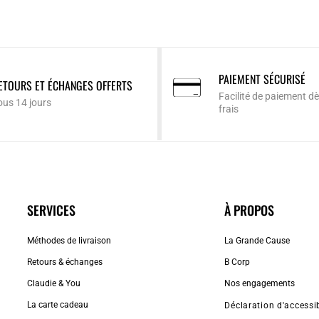
PAIEMENT SÉCURISÉ
ETOURS ET ÉCHANGES OFFERTS
Facilité de paiement dè
ous 14 jours
frais
SERVICES
À PROPOS
Méthodes de livraison
La Grande Cause
Retours & échanges
B Corp
Claudie & You
Nos engagements
La carte cadeau
Déclaration d'accessib