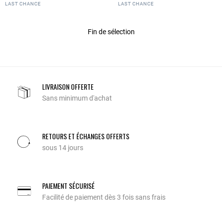
4.1 out of 5 Customer Rating
3.4 out of 5 Customer Rating
LAST CHANCE
LAST CHANCE
Fin de sélection
LIVRAISON OFFERTE
Sans minimum d'achat
RETOURS ET ÉCHANGES OFFERTS
sous 14 jours
PAIEMENT SÉCURISÉ
Facilité de paiement dès 3 fois sans frais