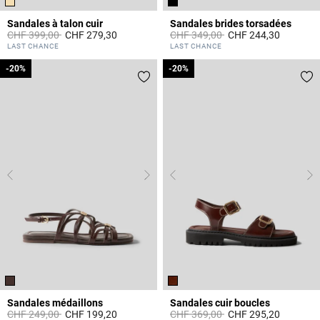
Sandales à talon cuir
Sandales brides torsadées
Prix réduit à partir de
à
Prix réduit à partir de
à
CHF 399,00
CHF 279,30
CHF 349,00
CHF 244,30
4.4 out of 5 Customer Rating
3.4 out of 5 Customer Rating
LAST CHANCE
LAST CHANCE
-20%
-20%
-20%
-20%
Sandales médaillons
Sandales cuir boucles
Prix réduit à partir de
à
Prix réduit à partir de
à
CHF 249,00
CHF 199,20
CHF 369,00
CHF 295,20