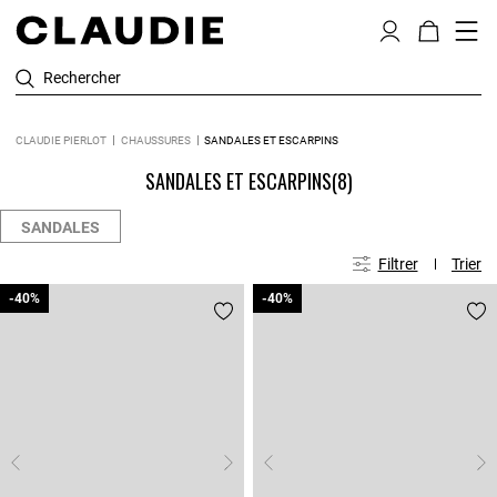
Rechercher
CLAUDIE PIERLOT
CHAUSSURES
SANDALES ET ESCARPINS
SANDALES ET ESCARPINS
(8)
SANDALES
Filtrer
Trier
-40%
-40%
-40%
-40%